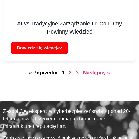
AI vs Tradycyjne Zarządzanie IT: Co Firmy
Powinny Wiedzieć
Dowiedz się więcej>>
« Poprzedni
1
2
3
Następny »
Zespół CA, eksperci w cyberbezpieczeństwie z ponad 20-
letnim doświadczeniem, pomaga chronić dane,
infrastrukturę i reputację firm.
Zapisz się, aby otrzymywać praktyczne wskazówki i aktualności